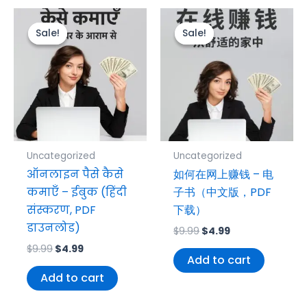
Original
Current
Original
Current
price
price
price
price
Sale!
Sale!
Sale!
Sale!
was:
is:
was:
is:
$9.99.
$4.99.
$9.99.
$4.99.
Uncategorized
Uncategorized
ऑनलाइन पैसे कैसे
如何在网上赚钱 – 电
कमाएँ – ईबुक (हिंदी
子书（中文版，PDF
संस्करण, PDF
下载）
डाउनलोड)
$
9.99
$
4.99
$
9.99
$
4.99
Add to cart
Add to cart