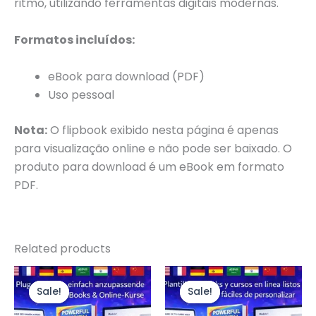
ritmo, utilizando ferramentas digitais modernas.
Formatos incluídos:
eBook para download (PDF)
Uso pessoal
Nota:
O flipbook exibido nesta página é apenas
para visualização online e não pode ser baixado. O
produto para download é um eBook em formato
PDF.
Related products
Original
Current
Original
Current
price
price
price
price
Sale!
Sale!
Sale!
Sale!
was:
is:
was:
is:
$147.00.
$97.00.
$147.00.
$97.00.