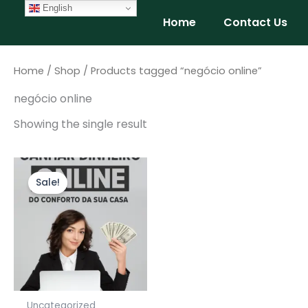
Skip
English
Home
Contact Us
to
content
Home
/
Shop
/ Products tagged “negócio online”
negócio online
Showing the single result
Original
Current
price
price
Sale!
was:
is:
$9.99.
$4.99.
Uncategorized