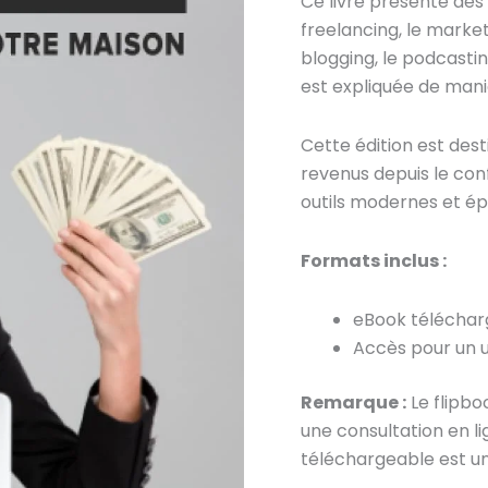
Ce livre présente des 
quantity
freelancing, le marketi
blogging, le podcasti
est expliquée de maniè
Cette édition est des
revenus depuis le con
outils modernes et ép
Formats inclus :
eBook téléchar
Accès pour un 
Remarque :
Le flipbo
une consultation en li
téléchargeable est u