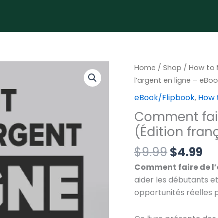
Original
Cu
Comment
Home
/
Shop
/
How to 
price
pr
faire
l’argent en ligne – eBo
was:
is:
de
eBook/Flipbook
,
How 
$9.99.
$4
l’argent
Comment fair
en
(Édition fra
ligne
–
$
9.99
$
4.99
eBook
Comment faire de l’
(Édition
aider les débutants e
française,
opportunités réelles p
téléchargement
PDF)