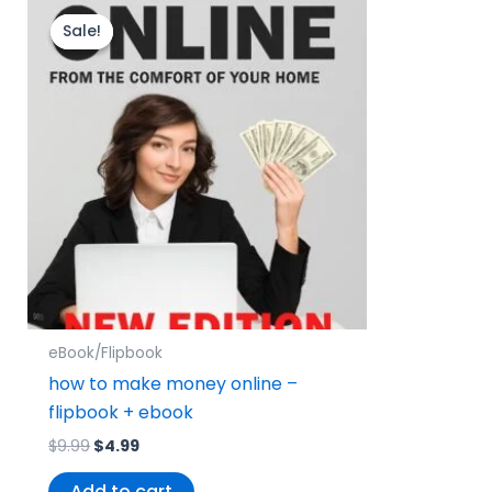
price
price
Sale!
Sale!
was:
is:
$9.99.
$4.99.
eBook/Flipbook
how to make money online –
flipbook + ebook
$
9.99
$
4.99
Add to cart